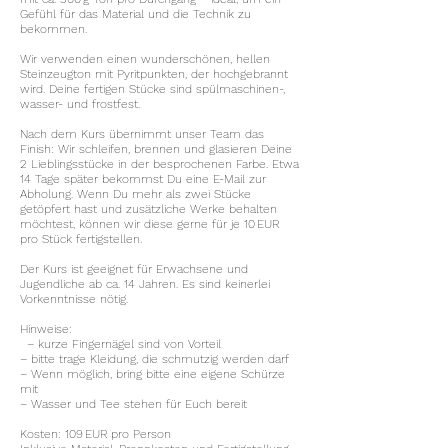
Gefühl für das Material und die Technik zu
bekommen.
Wir verwenden einen wunderschönen, hellen
Steinzeugton mit Pyritpunkten, der hochgebrannt
wird. Deine fertigen Stücke sind spülmaschinen-,
wasser- und frostfest.
Nach dem Kurs übernimmt unser Team das
Finish: Wir schleifen, brennen und glasieren Deine
2 Lieblingsstücke in der besprochenen Farbe. Etwa
14 Tage später bekommst Du eine E-Mail zur
Abholung. Wenn Du mehr als zwei Stücke
getöpfert hast und zusätzliche Werke behalten
möchtest, können wir diese gerne für je 10 EUR
pro Stück fertigstellen.
Der Kurs ist geeignet für Erwachsene und
Jugendliche ab ca. 14 Jahren. Es sind keinerlei
Vorkenntnisse nötig.
Hinweise:
– kurze Fingernägel sind von Vorteil
– bitte trage Kleidung, die schmutzig werden darf
– Wenn möglich, bring bitte eine eigene Schürze
mit
– Wasser und Tee stehen für Euch bereit
Kosten: 109 EUR pro Person