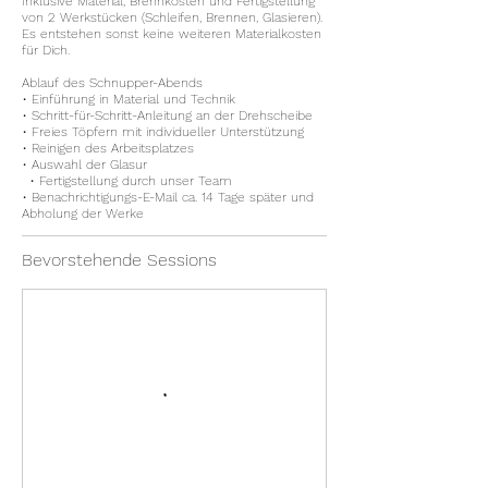
Inklusive Material, Brennkosten und Fertigstellung
von 2 Werkstücken (Schleifen, Brennen, Glasieren).
Es entstehen sonst keine weiteren Materialkosten
für Dich.
Ablauf des Schnupper-Abends
• Einführung in Material und Technik
• Schritt-für-Schritt-Anleitung an der Drehscheibe
• Freies Töpfern mit individueller Unterstützung
• Reinigen des Arbeitsplatzes
• Auswahl der Glasur
• Fertigstellung durch unser Team
• Benachrichtigungs-E-Mail ca. 14 Tage später und
Abholung der Werke
Bevorstehende Sessions