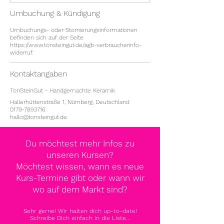
Umbuchung & Kündigung
Umbuchungs- oder Stornierungsinformationen
befinden sich auf der Seite
https://www.tonsteingut.de/agb-verbraucherinfo-
widerruf.
Kontaktangaben
TonSteinGut - Handgemachte Keramik
Hallerhüttenstraße 1, Nürnberg, Deutschland
0179-7893716
hallo@tonsteingut.de
Du möchtest mehr Infos zu
unseren Kursen?
Möchtest wissen, wann es neue
Kurs-Termine gibt oder wann wir
wo auf dem Markt sind?
Sehr gerne! Wir halten dich up-to-date!
Schreibe Dich einfach in die Liste...