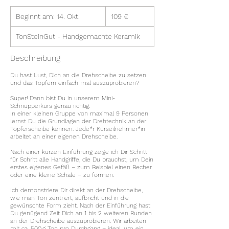
109
Beginnt am: 14. Okt.
B
Euro
109 €
e
g
TonSteinGut - Handgemachte Keramik
i
n
Beschreibung
n
t
Du hast Lust, Dich an die Drehscheibe zu setzen
und das Töpfern einfach mal auszuprobieren?
a
m
Super! Dann bist Du in unserem Mini-
:
Schnupperkurs genau richtig.
1
In einer kleinen Gruppe von maximal 9 Personen
lernst Du die Grundlagen der Drehtechnik an der
4
Töpferscheibe kennen. Jede*r Kurseilnehmer*in
.
arbeitet an einer eigenen Drehscheibe.
O
Nach einer kurzen Einführung zeige ich Dir Schritt
k
für Schritt alle Handgriffe, die Du brauchst, um Dein
t
erstes eigenes Gefäß – zum Beispiel einen Becher
.
oder eine kleine Schale – zu formen.
Ich demonstriere Dir direkt an der Drehscheibe,
wie man Ton zentriert, aufbricht und in die
gewünschte Form zieht. Nach der Einführung hast
Du genügend Zeit Dich an 1 bis 2 weiteren Runden
an der Drehscheibe auszuprobieren. Wir arbeiten
mit ca. 500 g Ton pro Durchgang – ideal, um ein