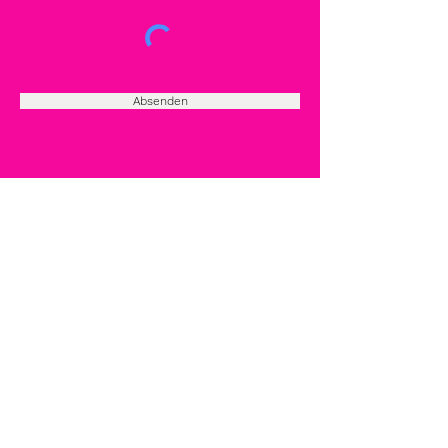
Absenden
AGB | VERBRAUCHERINFO | WIDERRUF
DATENSCHUTZ
VERSANDKOSTEN
ZAHLUNGSARTEN
IMPRESSUM
Ton Stein Gut - Handgemachte Keramik
Feine handgemachte Keramik
Kurse & Workshops
Telefon
+49-179-7893716