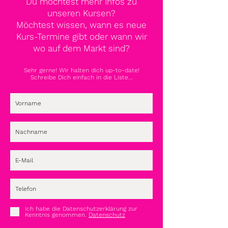
Du möchtest mehr Infos zu
unseren Kursen?
Möchtest wissen, wann es neue
Kurs-Termine gibt oder wann wir
wo auf dem Markt sind?
Sehr gerne! Wir halten dich up-to-date!
Schreibe Dich einfach in die Liste...
Ich habe die Datenschutzerklärung zur
Kenntnis genommen.
Datenschutz