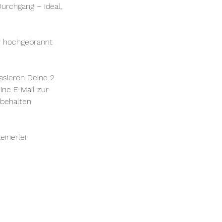
urchgang – ideal,
r hochgebrannt
asieren Deine 2
ne E-Mail zur
 behalten
einerlei