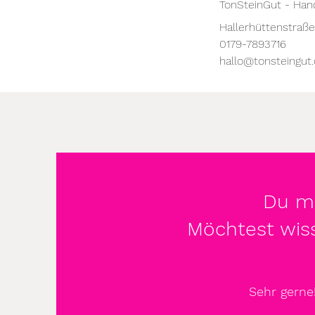
TonSteinGut - Ha
Hallerhüttenstraße
0179-7893716
hallo@tonsteingut
Du mö
Möchtest wis
Sehr gerne!