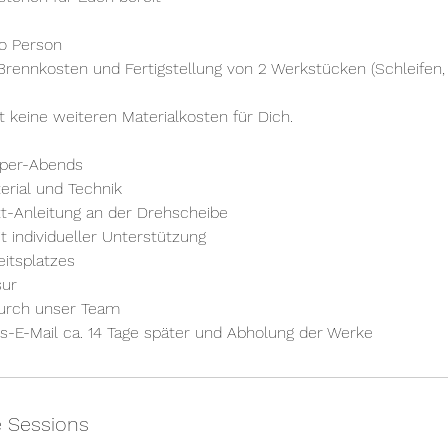
ro Person
, Brennkosten und Fertigstellung von 2 Werkstücken (Schleifen
 keine weiteren Materialkosten für Dich.
pper-Abends
terial und Technik
itt-Anleitung an der Drehscheibe
it individueller Unterstützung
beitsplatzes
sur
 durch unser Team
s-E-Mail ca. 14 Tage später und Abholung der Werke
 Sessions