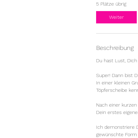
5 Plätze übrig
Weiter
Beschreibung
Du hast Lust, Dich
Super! Dann bist D
In einer kleinen G
Töpferscheibe kenn
Nach einer kurzen E
Dein erstes eigene
Ich demonstriere D
gewünschte Form zi