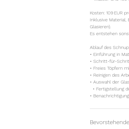
Kosten: 109 EUR p
Inklusive Material
Glasieren).
Es entstehen sonst
Ablauf des Schnu
• Einführung in Ma
• Schritt-für-Schr
• Freies Töpfern m
• Reinigen des Ar
• Auswahl der Gla
• Fertigstellung
• Benachrichtigung
Bevorstehende