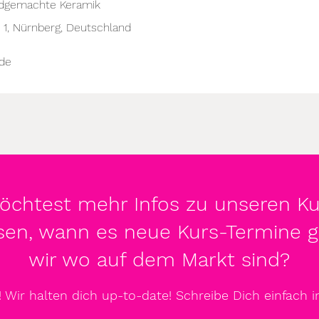
ndgemachte Keramik
 1, Nürnberg, Deutschland
.de
chtest mehr Infos zu unseren K
sen, wann es neue Kurs-Termine g
wir wo auf dem Markt sind?
 Wir halten dich up-to-date! Schreibe Dich einfach in 