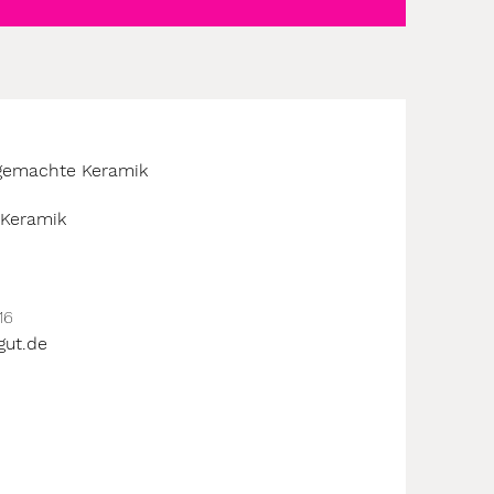
dgemachte Keramik
Keramik
16
gut.de