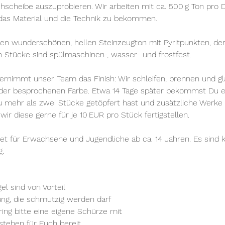
scheibe auszuprobieren. Wir arbeiten mit ca. 500 g Ton pro D
 das Material und die Technik zu bekommen.
en wunderschönen, hellen Steinzeugton mit Pyritpunkten, de
en Stücke sind spülmaschinen-, wasser- und frostfest.
rnimmt unser Team das Finish: Wir schleifen, brennen und gl
n der besprochenen Farbe. Etwa 14 Tage später bekommst Du ei
 mehr als zwei Stücke getöpfert hast und zusätzliche Werke
ir diese gerne für je 10 EUR pro Stück fertigstellen.
net für Erwachsene und Jugendliche ab ca. 14 Jahren. Es sind k
g.
l sind von Vorteil
dung, die schmutzig werden darf
ing bitte eine eigene Schürze mit
stehen für Euch bereit