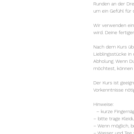
Runden an der Dreh
um ein Gefühl für
Wir verwenden ein
wird. Deine fertig
Nach dem Kurs übe
Lieblingsstücke i
Abholung. Wenn Du
möchtest, können w
Der Kurs ist geeig
Vorkenntnisse nöti
Hinweise:
– kurze Fingernäge
– bitte trage Klei
– Wenn möglich, br
– Wasser und Tee 