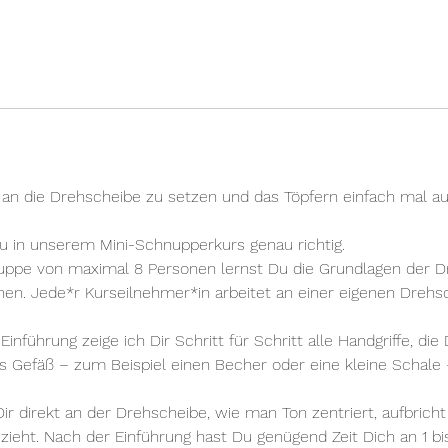
i
n
n
t
a
m
:
1
 an die Drehscheibe zu setzen und das Töpfern einfach mal a
1
.
u in unserem Mini-Schnupperkurs genau richtig.
D
ruppe von maximal 8 Personen lernst Du die Grundlagen der D
e
en. Jede*r Kurseilnehmer*in arbeitet an einer eigenen Drehs
z
.
inführung zeige ich Dir Schritt für Schritt alle Handgriffe, di
s Gefäß – zum Beispiel einen Becher oder eine kleine Schale
ir direkt an der Drehscheibe, wie man Ton zentriert, aufbricht
eht. Nach der Einführung hast Du genügend Zeit Dich an 1 bi