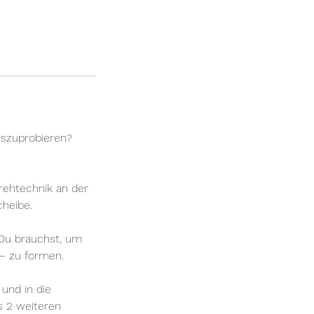
uszuprobieren?
rehtechnik an der
cheibe.
e Du brauchst, um
 – zu formen.
 und in die
s 2 weiteren