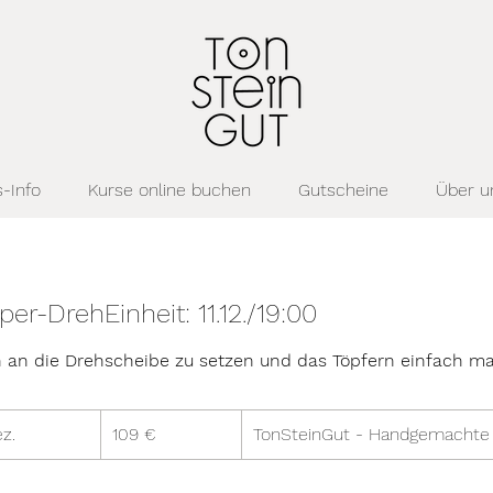
-Info
Kurse online buchen
Gutscheine
Über u
er-DrehEinheit: 11.12./19:00
h an die Drehscheibe zu setzen und das Töpfern einfach ma
109
Euro
ez.
B
109 €
TonSteinGut - Handgemachte
e
g