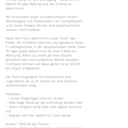
Gefühl für das Material und die Technik zu
bekommen.
Wir verwenden einen wunderschönen, hellen
Steinzeugton mit Pyritpunkten, der hochgebrannt
wird. Deine fertigen Stücke sind spülmaschinen-,
wasser- und frostfest.
Nach dem Kurs übernimmt unser Team das
Finish: Wir schleifen, brennen und glasieren Deine
2 Lieblingsstücke in der besprochenen Farbe. Etwa
14 Tage später bekommst Du eine E-Mail zur
Abholung. Wenn Du mehr als zwei Stücke
getöpfert hast und zusätzliche Werke behalten
möchtest, können wir diese gerne für je 10 EUR
pro Stück fertigstellen.
Der Kurs ist geeignet für Erwachsene und
Jugendliche ab ca. 14 Jahren. Es sind keinerlei
Vorkenntnisse nötig.
Hinweise:
– kurze Fingernägel sind von Vorteil
– bitte trage Kleidung, die schmutzig werden darf
– Wenn möglich, bring bitte eine eigene Schürze
mit
– Wasser und Tee stehen für Euch bereit
Kosten: 109 EUR pro Person