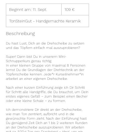
109
Beginnt am: 11. Sept.
B
Euro
109 €
e
g
TonSteinGut - Handgemachte Keramik
i
n
Beschreibung
n
t
Du hast Lust, Dich an die Drehscheibe zu setzen
und das Töpfern einfach mal auszuprobieren?
a
m
Super! Dann bist Du in unserem Mini-
:
Schnupperkurs genau richtig.
1
In einer kleinen Gruppe von maximal 8 Personen
lernst Du die Grundlagen der Drehtechnik an der
1
Töpferscheibe kennen. Jede*r Kurseilnehmer*in
.
arbeitet an einer eigenen Drehscheibe.
S
Nach einer kurzen Einführung zeige ich Dir Schritt
e
für Schritt alle Handgriffe, die Du brauchst, um Dein
p
erstes eigenes Gefäß – zum Beispiel einen Becher
t
oder eine kleine Schale – zu formen.
.
Ich demonstriere Dir direkt an der Drehscheibe,
wie man Ton zentriert, aufbricht und in die
gewünschte Form zieht. Nach der Einführung hast
Du genügend Zeit Dich an 1 bis 2 weiteren Runden
an der Drehscheibe auszuprobieren. Wir arbeiten
mit ca. 500 g Ton pro Durchgang – ideal, um ein