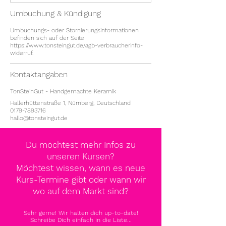
Umbuchung & Kündigung
Umbuchungs- oder Stornierungsinformationen
befinden sich auf der Seite
https://www.tonsteingut.de/agb-verbraucherinfo-
widerruf.
Kontaktangaben
TonSteinGut - Handgemachte Keramik
Hallerhüttenstraße 1, Nürnberg, Deutschland
0179-7893716
hallo@tonsteingut.de
Du möchtest mehr Infos zu
unseren Kursen?
Möchtest wissen, wann es neue
Kurs-Termine gibt oder wann wir
wo auf dem Markt sind?
Sehr gerne! Wir halten dich up-to-date!
Schreibe Dich einfach in die Liste...