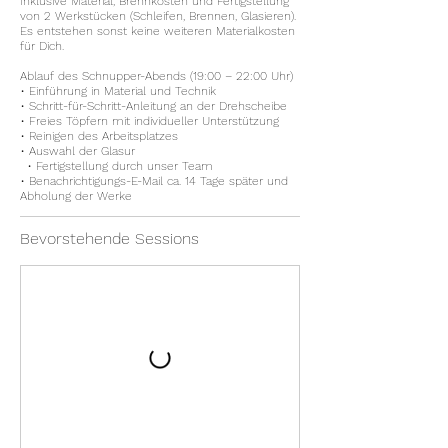
Inklusive Material, Brennkosten und Fertigstellung
von 2 Werkstücken (Schleifen, Brennen, Glasieren).
Es entstehen sonst keine weiteren Materialkosten
für Dich.
Ablauf des Schnupper-Abends (19:00 – 22:00 Uhr)
• Einführung in Material und Technik
• Schritt-für-Schritt-Anleitung an der Drehscheibe
• Freies Töpfern mit individueller Unterstützung
• Reinigen des Arbeitsplatzes
• Auswahl der Glasur
• Fertigstellung durch unser Team
• Benachrichtigungs-E-Mail ca. 14 Tage später und
Abholung der Werke
Bevorstehende Sessions