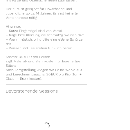
mit Farbe und Oberfläche freien Lauf lassen.
Der Kurs ist geeignet für Erwachsene und
Jugendliche ab ca. 14 Jahren. Es sind keinerlei
Vorkenntnisse nötig.
Hinweise:
– Kurze Fingernägel sind von Vorteil.
– trage bitte Kleidung, die schmutzig werden darf
– Wenn möglich, bring bitte eine eigene Schürze
mit
– Wasser und Tee stehen für Euch bereit
Kosten: 340 EUR pro Person
zzgl. Material- und Brennkosten für Eure fertigen
Stücke:
Nach Fertigstellung wiegen wir Deine Werke aus
und berechnen pauschal 20 EUR pro Kilo (Ton +
Glasur + Brennkosten).
Bevorstehende Sessions