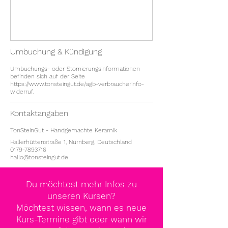
Umbuchung & Kündigung
Umbuchungs- oder Stornierungsinformationen
befinden sich auf der Seite
https://www.tonsteingut.de/agb-verbraucherinfo-
widerruf.
Kontaktangaben
TonSteinGut - Handgemachte Keramik
Hallerhüttenstraße 1, Nürnberg, Deutschland
0179-7893716
hallo@tonsteingut.de
Du möchtest mehr Infos zu
unseren Kursen?
Möchtest wissen, wann es neue
Kurs-Termine gibt oder wann wir