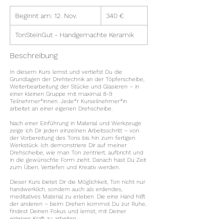
340
Beginnt am: 12. Nov.
B
Euro
340 €
e
g
TonSteinGut - Handgemachte Keramik
i
n
Beschreibung
n
t
In diesem Kurs lernst und vertiefst Du die
Grundlagen der Drehtechnik an der Töpferscheibe,
a
Weiterbearbeitung der Stücke und Glasieren – in
m
einer kleinen Gruppe mit maximal 8-9
:
Teilnehmer*innen. Jede*r Kurseilnehmer*in
1
arbeitet an einer eigenen Drehscheibe.
2
Nach einer Einführung in Material und Werkzeuge
.
zeige ich Dir jeden einzelnen Arbeitsschritt – von
N
der Vorbereitung des Tons bis hin zum fertigen
Werkstück. Ich demonstriere Dir auf meiner
o
Drehscheibe, wie man Ton zentriert, aufbricht und
v
in die gewünschte Form zieht. Danach hast Du Zeit
.
zum Üben, Vertiefen und Kreativ werden.
Dieser Kurs bietet Dir die Möglichkeit, Ton nicht nur
handwerklich, sondern auch als erdendes,
meditatives Material zu erleben. Die eine Hand hilft
der anderen – beim Drehen kommst Du zur Ruhe,
findest Deinen Fokus und lernst, mit Deiner
eigenen Kraft zu arbeiten.