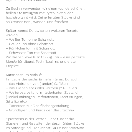
Zu Beginn verwenden wir einen wunderschönen,
hellen Steinzeugton mit Pyritpunkten, der
hochgebrannt wird. Deine fertigen Stücke sind
spülmaschinen-, wasser- und frostfest.
Später kannst Du zwischen weiteren Tonarten
wählen:
– Weißer Ton ohne Schamott
– Grauer Ton ohne Schamott
– Pünktchenton mit Schamott
– Schwarzer Ton mit Schamott
Wir drehen jeweils mit 500 g Ton – eine perfekte
Menge für Übung, Techniktraining und erste
Projekte.
Kursinhalte im Verlauf:
Im Laufe der sechs Einheiten lernst Du auch:
– das Abdrehen von (runden) Gefäßen
– das Drehen spezieller Formen (z. B. Teller)
– Weiterbearbeitung im lederharten Zustand
(Henkel anbringen, Perforationen, Facetierungen,
Sgraffito etc.)
– Techniken zur Oberflächengestaltung
– Grundlagen und Praxis der Glasurtechnik
Spätestens in der letzten Einheit steht das
Glasieren und Gestalten der geschrühten Stücke
im Vordergrund. Hier kannst Du Deiner Kreativität