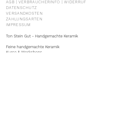
AGB | VERBRAUCHERINFO | WIDERRUF
DATENSCHUTZ
VERSANDKOSTEN
ZAHLUNGSARTEN
IMPRESSUM
Ton Stein Gut - Handgemachte Keramik
Feine handgemachte Keramik
Kurse & Workshops
Telefon
+49-179-7893716
E-Mail
hallo@tonsteingut.de
Laden und Werkstatt:
Hallerhüttenstraße 1
90461 Nürnberg
Unsere Öffnungszeiten:
Montag - Freitag