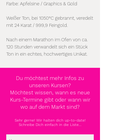
Farbe: Apfelsine / Graphics & Gold
Weißer Ton, bei 1050°C gebrannt, veredelt
mit 24 Karat / 999,9 Feingold.
Nach einem Marathon im Ofen von ca.
120 Stunden verwandelt sich ein Stück
Ton in ein echtes, hochwertiges Unikat.
Du möchtest mehr Infos zu
unseren Kursen?
Möchtest wissen, wann es neue
Kurs-Termine gibt oder wann wir
wo auf dem Markt sind?
Sehr gerne! Wir halten dich up-to-date!
Schreibe Dich einfach in die Liste...