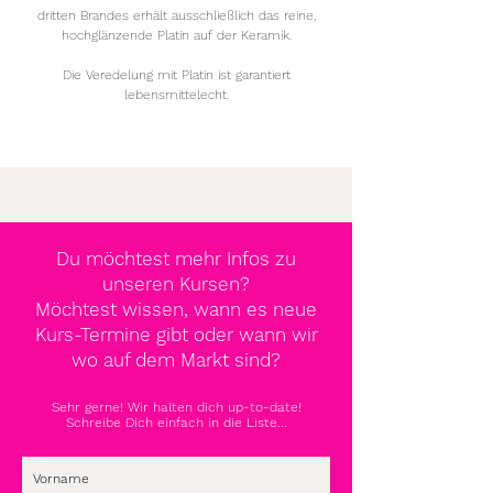
dritten Brandes erhält ausschließlich das reine,
hochglänzende Platin auf der Keramik.
Die Veredelung mit Platin ist garantiert
lebensmittelecht.
Du möchtest mehr Infos zu
unseren Kursen?
Möchtest wissen, wann es neue
Kurs-Termine gibt oder wann wir
wo auf dem Markt sind?
Sehr gerne! Wir halten dich up-to-date!
Schreibe Dich einfach in die Liste...