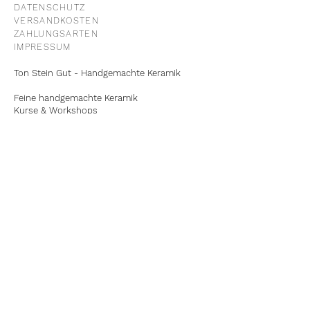
DATENSCHUTZ
VERSANDKOSTEN
ZAHLUNGSARTEN
IMPRESSUM
Ton Stein Gut - Handgemachte Keramik
Feine handgemachte Keramik
Kurse & Workshops
Telefon
+49-179-7893716
E-Mail
hallo@tonsteingut.de
Laden und Werkstatt:
Hallerhüttenstraße 1
90461 Nürnberg
Unsere Öffnungszeiten:
Montag - Freitag
09:00 - 15:00 Uhr