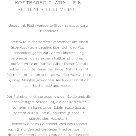
KOSTBARES PLATIN - EIN
SELTENES EDELMETALL
Jedes mit Platin veredelte Stück ist etwas ganz
Besonderes.
Platin wird in der
Keramik
verwendet um einen
Silber-Look zu erzeugen. Eigentlich wird Platin
besonders
gerne
zur Schmuckherstellung
verwendet, da es extrem haltbar ist und nicht
oxidiert wie zum Beispiel Silber. Diesen Vorteil
nutzen
auch
die Keramiker. In der Natur kommt
Platin extrem selten vor – es werden weltweit nur
geringe Mengen gewonnen. Auch deshalb ist es
sehr
hochpreisig
und kostbar.
Der Platinbrand ist, genauso wie der Goldbrand, die
hochwertigste Veredelung, die der Keramiker
vornehmen kann.
Unser Edelmetallpräparat
besteht aus 9% Platin und erzeugt absolut
spiegelnden Hochglanz.
Ebenso wie beim Goldbrand, wird das Präparat
nach 2 Bränden auf die Keramik aufgetragen, um
diese im dritten Brand zu veredeln.
Die Hitze des